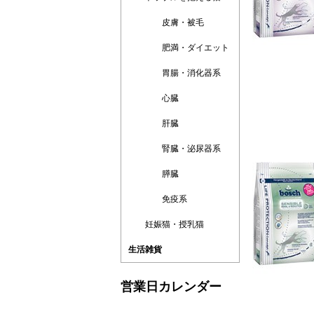
皮膚・被毛
肥満・ダイエット
胃腸・消化器系
心臓
肝臓
腎臓・泌尿器系
膵臓
免疫系
妊娠猫・授乳猫
生活雑貨
営業日カレンダー