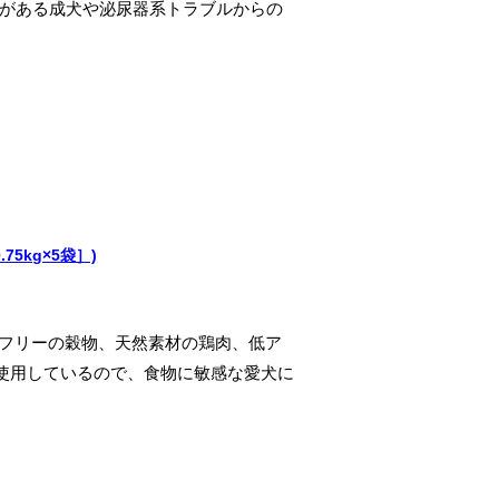
がある成犬や泌尿器系トラブルからの
75kg×5袋］)
ンフリーの穀物、天然素材の鶏肉、低ア
使用しているので、食物に敏感な愛犬に