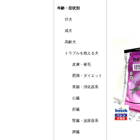
年齢・症状別
仔犬
成犬
高齢犬
トラブルを抱える犬
皮膚・被毛
肥満・ダイエット
胃腸・消化器系
心臓
肝臓
腎臓・泌尿器系
膵臓