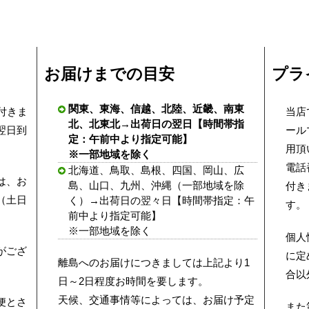
お届けまでの目安
プラ
関東、東海、信越、北陸、近畿、南東
付きま
当店
北、北東北→出荷日の翌日【時間帯指
翌日到
ール
定：午前中より指定可能】
用頂
※一部地域を除く
電話
北海道、鳥取、島根、四国、岡山、広
は、お
島、山口、九州、沖縄（一部地域を除
付き
（土日
く）→出荷日の翌々日【時間帯指定：午
す。
前中より指定可能】
※一部地域を除く
個人
がござ
に定
離島へのお届けにつきましては上記より1
合以
日～2日程度お時間を要します。
天候、交通事情等によっては、お届け予定
便とさ
また