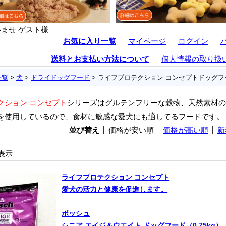
ませ ゲスト様
お気に入り一覧
マイページ
ログイン
送料とお支払い方法について
個人情報の取り扱
一覧
>
犬
>
ドライドッグフード
> ライフプロテクション コンセプトドッグフ
クション コンセプト
シリーズはグルテンフリーな穀物、天然素材の
を使用しているので、食材に敏感な愛犬にも適してるフードです。
並び替え
価格が安い順
価格が高い順
新
 件表示
ライフプロテクション コンセプト
愛犬の活力と健康を促進します。
ボッシュ
シニア エイジ＆ウエイト ドッグフード（0.75kg）