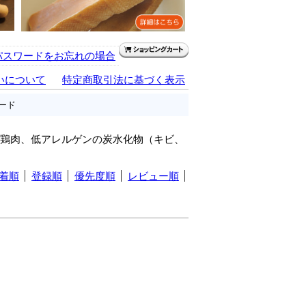
パスワードをお忘れの場合
いについて
特定商取引法に基づく表示
ード
鶏肉、低アレルゲンの炭水化物（キビ、
着順
登録順
優先度順
レビュー順