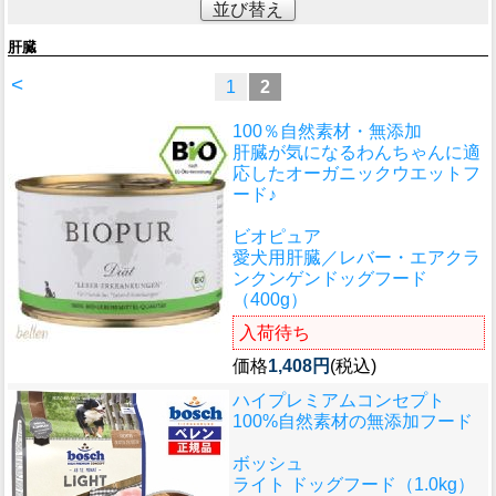
並び替え
肝臓
<
1
2
100％自然素材・無添加
肝臓が気になるわんちゃんに適
応したオーガニックウエットフ
ード♪
ビオピュア
愛犬用肝臓／レバー・エアクラ
ンクンゲンドッグフード
（400g）
入荷待ち
価格
1,408円
(税込)
ハイプレミアムコンセプト
100%自然素材の無添加フード
ボッシュ
ライト ドッグフード（1.0kg）