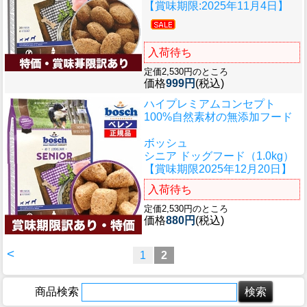
【賞味期限:2025年11月4日】
入荷待ち
定価2,530円のところ
価格
999円
(税込)
ハイプレミアムコンセプト
100%自然素材の無添加フード
ボッシュ
シニア ドッグフード（1.0kg）
【賞味期限2025年12月20日】
入荷待ち
定価2,530円のところ
価格
880円
(税込)
<
1
2
商品検索