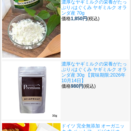
濃厚なヤギミルクの栄養がたっ
ぷり♪
はぐくみ ヤギミルク オラ
ンダ産 70g
価格
1,850円
(税込)
濃厚なヤギミルクの栄養がたっ
ぷり♪
はぐくみ ヤギミルク オラ
ンダ産 30g 【賞味期限:2026年
10月14日】
価格
980円
(税込)
ドイツ 完全無添加 オーガニッ