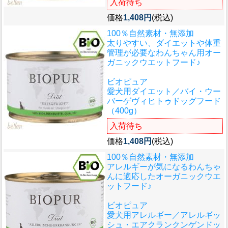
入荷待ち
価格
1,408円
(税込)
100％自然素材・無添加
太りやすい、ダイエットや体重
管理が必要なわんちゃん用オー
ガニックウエットフード♪
ビオピュア
愛犬用ダイエット／バイ・ウー
バーゲヴィヒトゥドッグフード
（400g）
入荷待ち
価格
1,408円
(税込)
100％自然素材・無添加
アレルギーが気になるわんちゃ
んに適応したオーガニックウエ
ットフード♪
ビオピュア
愛犬用アレルギー／アレルギッ
シュ・エアクランクンゲンドッ