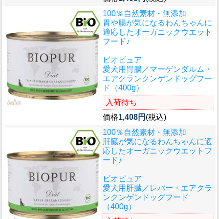
100％自然素材・無添加
胃や腸が気になるわんちゃんに
適応したオーガニックウエット
フード♪
ビオピュア
愛犬用胃腸／マーゲンダルム・
エアクランクンゲンドッグフー
ド（400g）
入荷待ち
価格
1,408円
(税込)
100％自然素材・無添加
肝臓が気になるわんちゃんに適
応したオーガニックウエットフ
ード♪
ビオピュア
愛犬用肝臓／レバー・エアクラ
ンクンゲンドッグフード
（400g）