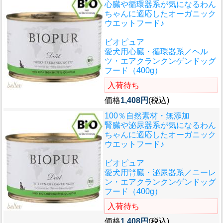
心臓や循環器系が気になるわん
ちゃんに適応したオーガニック
ウエットフード♪
ビオピュア
愛犬用心臓・循環器系／ヘル
ツ・エアクランクンゲンドッグ
フード（400g）
入荷待ち
価格
1,408円
(税込)
100％自然素材・無添加
腎臓や泌尿器系が気になるわん
ちゃんに適応したオーガニック
ウエットフード♪
ビオピュア
愛犬用腎臓・泌尿器系／ニーレ
ン・エアクランクンゲンドッグ
フード（400g）
入荷待ち
価格
1,408円
(税込)