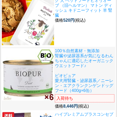
ク 犬 ペットフード
ビオリオー
ブ （旧ヘルマン） マトン ディ
ッシュ キドニーフィット 羊 腎
臓
価格
520円
(税込)
100％自然素材・無添加
腎臓や泌尿器系が気になるわん
ちゃんに適応したオーガニック
ウエットフード♪
ビオピュア
愛犬用腎臓・泌尿器系／ニーレ
ン・エアクランクンゲンドッグ
フード（400g×6缶）
入荷待ち
価格
8,446円
(税込)
ハイプレミアムプラスコンセプ