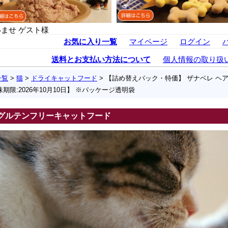
ませ ゲスト様
お気に入り一覧
マイページ
ログイン
送料とお支払い方法について
個人情報の取り扱
一覧
>
猫
>
ドライキャットフード
> 【詰め替えパック・特価】 ザナベレ ヘ
賞味期限:2026年10月10日】 ※パッケージ透明袋
グルテンフリーキャットフード