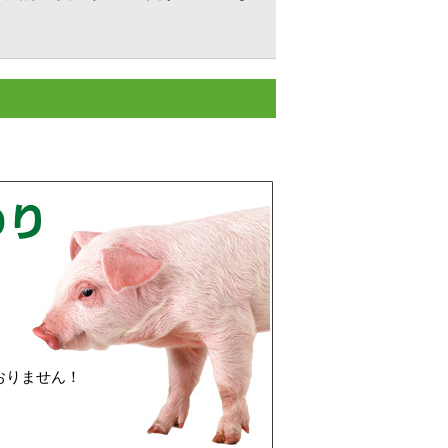
、
おりません！