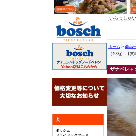
いらっしゃい
ホーム
>
商品
（400g） 【
ザナベレ＋
犬
ボッシュ
ドライドッグフード