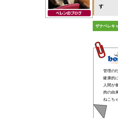
す
ザナベレキ
管理の
健康的
人間が
肉の由
ねこち