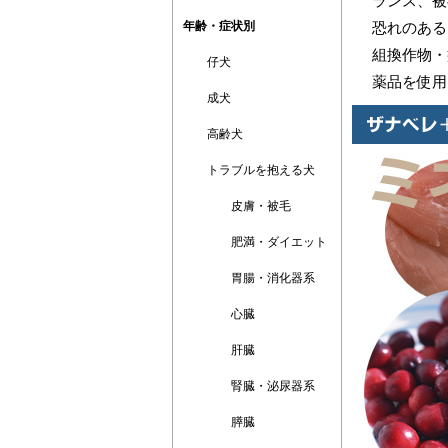
ランス、被
年齢・症状別
恐れのある
組換作物・
仔犬
薬品を使用
成犬
高齢犬
トラブルを抱える犬
皮膚・被毛
肥満・ダイエット
胃腸・消化器系
心臓
肝臓
腎臓・泌尿器系
膵臓