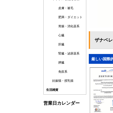
皮膚・被毛
肥満・ダイエット
胃腸・消化器系
心臓
ザナベレ
肝臓
腎臓・泌尿器系
厳しい国際的
膵臓
免疫系
妊娠猫・授乳猫
生活雑貨
営業日カレンダー