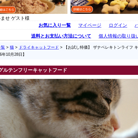
ませ ゲスト様
お気に入り一覧
マイページ
ログイン
送料とお支払い方法について
個人情報の取り扱
一覧
>
猫
>
ドライキャットフード
> 【お試し特価】 ザナベレキトンライフ キ
6年10月28日】
グルテンフリーキャットフード