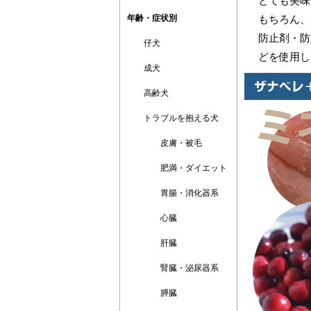
とても美味
年齢・症状別
もちろん、
防止剤・防
仔犬
どを使用し
成犬
高齢犬
トラブルを抱える犬
皮膚・被毛
肥満・ダイエット
胃腸・消化器系
心臓
肝臓
腎臓・泌尿器系
膵臓