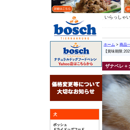
いらっしゃい
ホーム
>
商品
【賞味期限:202
ザナベレ＋
犬
ボッシュ
ドライドッグフード