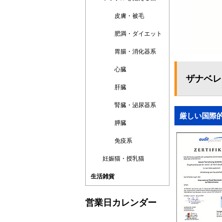
皮膚・被毛
肥満・ダイエット
胃腸・消化器系
心臓
ザナベレ
肝臓
腎臓・泌尿器系
厳しい国際的
膵臓
免疫系
妊娠猫・授乳猫
生活雑貨
営業日カレンダー