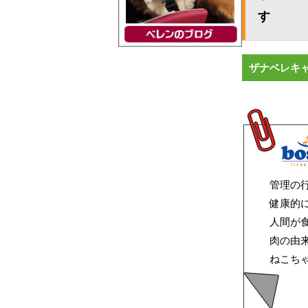
す
ザナベレキ
管理の
健康的
人間が
肉の由
ねこち