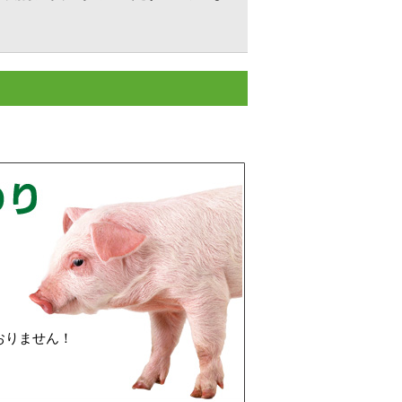
、
おりません！