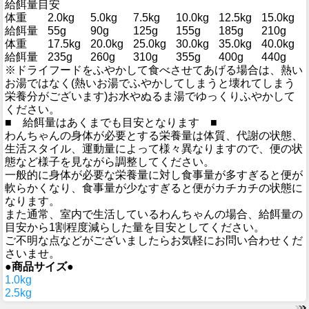
給餌量目安
体重
2.0kg
5.0kg
7.5kg
10.0kg
12.5kg
15.0kg
給餌量
55g
90g
125g
155g
185g
210g
体重
17.5kg
20.0kg
25.0kg
30.0kg
35.0kg
40.0kg
給餌量
235g
260g
310g
355g
400g
440g
※ドライフードをふやかして食べさせてあげる場合は、熱い
お湯ではなく(熱いお湯でふやかしてしまうと壊れてしまう
栄養分がございます)お水やぬるま湯でゆっくりふやかして
ください。
■ 給餌量はあくまでも目安となります ■
わんちゃんの身体が必要とする栄養量は体質、代謝の状態、
生活スタイル、運動量によって様々異なりますので、便の状
態など様子を見ながら調整してください。
一般的に身体が必要な栄養量に対し食事量が多すぎると便が
軟らかくなり、食事量が少なすぎると便がカチカチの状態に
なります。
また通常、室内で生活しているわんちゃんの場合、給餌量の
目安から1割程度減らした量を目安としてください。
ご不明な点などがございましたらお気軽にお問い合わせくだ
さいませ。
●商品サイズ●
1.0kg
2.5kg