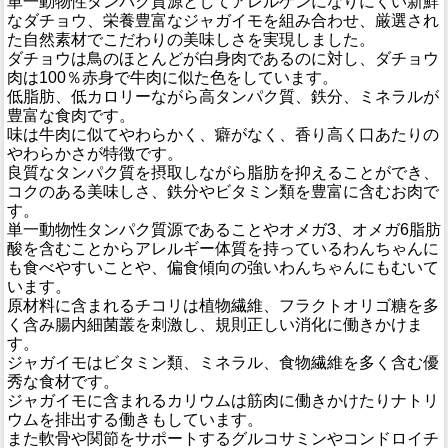
単一動物性タンパク質源としてアレルゲンになりにくい新鮮
なダチョウ、栄養豊富なジャガイモを組み合わせ、厳選され
た自然素材でこだわりの美味しさを実現しました。
ダチョウは鳥のほとんどが白身肉であるのに対し、ダチョウ
肉は100％赤身で牛肉に似た色をしています。
低脂肪、低カロリーながら高タンパク質、鉄分、ミネラルが
豊富な食肉です。
味は牛肉に似てやわらかく、癖がなく、香り高く口あたりの
やわらかさが特徴です。
良質なタンパク質を摂取しながら脂肪を抑えることができ、
コクのある美味しさ、鉄分やビタミン類を豊富に含むお肉で
す。
単一動物性タンパク質源であることやオメガ3、オメガ6脂肪
酸を含むことからアレルギー体質を持っているわんちゃんに
も食べやすいことや、偏食傾向の強いわんちゃんにもむいて
います。
原材料に含まれるチコリは植物繊維、フラクトオリゴ糖を多
く含み腸内細菌叢を刺激し、規則正しい消化に働きかけま
す。
ジャガイモはビタミン類、ミネラル、食物繊維を多く含む優
秀な食材です。
ジャガイモに含まれるカリウムは筋肉に働きかけたりナトリ
ウムを排出する働きもしています。
また軟骨や関節をサポートするグルコサミンやコンドロイチ