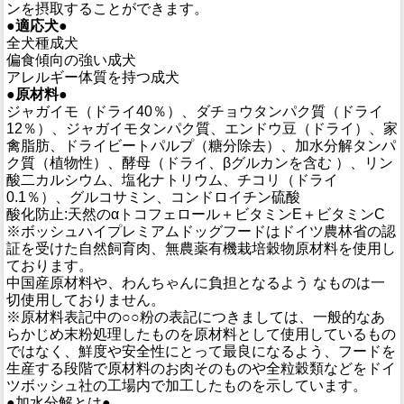
ンを摂取することができます。
●適応犬●
全犬種成犬
偏食傾向の強い成犬
アレルギー体質を持つ成犬
●原材料●
ジャガイモ（ドライ40％）、ダチョウタンパク質（ドライ
12％）、ジャガイモタンパク質、エンドウ豆（ドライ）、家
禽脂肪、ドライビートパルプ（糖分除去）、加水分解タンパ
ク質（植物性）、酵母（ドライ、βグルカンを含む ）、リン
酸二カルシウム、塩化ナトリウム、チコリ（ドライ
0.1％）、グルコサミン、コンドロイチン硫酸
酸化防止:天然のαトコフェロール＋ビタミンE＋ビタミンC
※ボッシュハイプレミアムドッグフードはドイツ農林省の認
証を受けた自然飼育肉、無農薬有機栽培穀物原材料を使用し
ております。
中国産原材料や、わんちゃんに負担となるよう なものは一
切使用しておりません。
※原材料表記中の○○粉の表記につきましては、一般的なあ
らかじめ末粉処理したものを原材料として使用しているもの
ではなく、鮮度や安全性にとって最良になるよう、フードを
生産する段階で原材料のお肉そのものや全粒穀類などをドイ
ツボッシュ社の工場内で加工したものを示しています。
●加水分解とは●