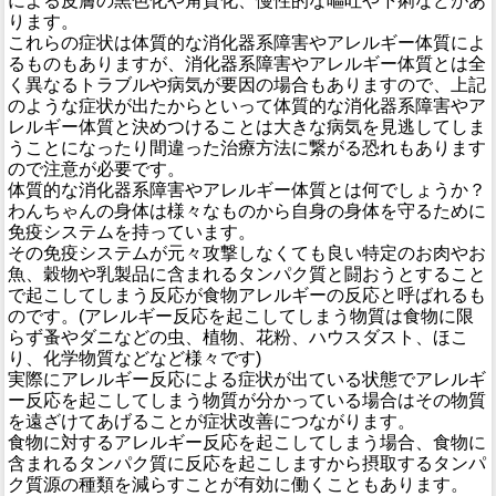
による皮膚の黒色化や角質化、慢性的な嘔吐や下痢などがあ
ります。
これらの症状は体質的な消化器系障害やアレルギー体質によ
るものもありますが、消化器系障害やアレルギー体質とは全
く異なるトラブルや病気が要因の場合もありますので、上記
のような症状が出たからといって体質的な消化器系障害やア
レルギー体質と決めつけることは大きな病気を見逃してしま
うことになったり間違った治療方法に繋がる恐れもあります
ので注意が必要です。
体質的な消化器系障害やアレルギー体質とは何でしょうか？
わんちゃんの身体は様々なものから自身の身体を守るために
免疫システムを持っています。
その免疫システムが元々攻撃しなくても良い特定のお肉やお
魚、穀物や乳製品に含まれるタンパク質と闘おうとすること
で起こしてしまう反応が食物アレルギーの反応と呼ばれるも
のです。(アレルギー反応を起こしてしまう物質は食物に限
らず蚤やダニなどの虫、植物、花粉、ハウスダスト、ほこ
り、化学物質などなど様々です)
実際にアレルギー反応による症状が出ている状態でアレルギ
ー反応を起こしてしまう物質が分かっている場合はその物質
を遠ざけてあげることが症状改善につながります。
食物に対するアレルギー反応を起こしてしまう場合、食物に
含まれるタンパク質に反応を起こしますから摂取するタンパ
ク質源の種類を減らすことが有効に働くこともあります。