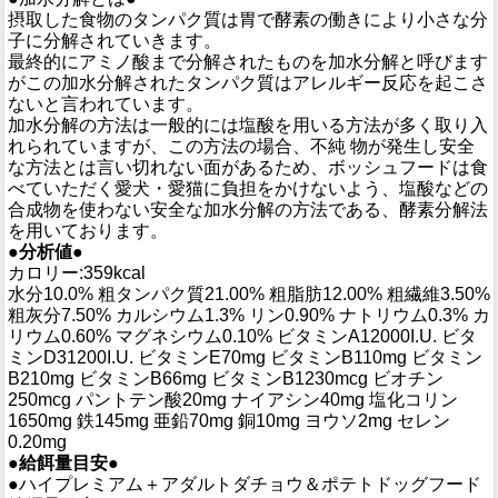
摂取した食物のタンパク質は胃で酵素の働きにより小さな分
子に分解されていきます。
最終的にアミノ酸まで分解されたものを加水分解と呼びます
がこの加水分解されたタンパク質はアレルギー反応を起こさ
ないと言われています。
加水分解の方法は一般的には塩酸を用いる方法が多く取り入
れられていますが、この方法の場合、不純 物が発生し安全
な方法とは言い切れない面があるため、ボッシュフードは食
べていただく愛犬・愛猫に負担をかけないよう、塩酸などの
合成物を使わない安全な加水分解の方法である、酵素分解法
を用いております。
●分析値●
カロリー:359kcal
水分10.0% 粗タンパク質21.00% 粗脂肪12.00% 粗繊維3.50%
粗灰分7.50% カルシウム1.3% リン0.90% ナトリウム0.3% カ
リウム0.60% マグネシウム0.10% ビタミンA12000I.U. ビタ
ミンD31200I.U. ビタミンE70mg ビタミンB110mg ビタミン
B210mg ビタミンB66mg ビタミンB1230mcg ビオチン
250mcg パントテン酸20mg ナイアシン40mg 塩化コリン
1650mg 鉄145mg 亜鉛70mg 銅10mg ヨウソ2mg セレン
0.20mg
●給餌量目安●
●ハイプレミアム＋アダルトダチョウ＆ポテトドッグフード