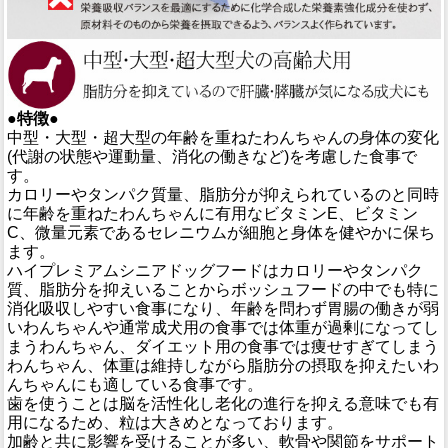
●特徴●
中型・大型・超大型の年齢を重ねたわんちゃんの身体の変化
(代謝の状態や運動量、消化の働きなど)を考慮した食事で
す。
カロリーやタンパク質量、脂肪分が抑えられているのと同時
に年齢を重ねたわんちゃんに有用なビタミンE、ビタミン
C、微量元素であるセレニウムが細胞と身体を健やかに保ち
ます。
ハイプレミアムシニアドッグフードはカロリーやタンパク
質、脂肪分を抑えいることからボッシュフードの中でも特に
消化吸収しやすい食事になり、年齢を問わず胃腸の働きが弱
いわんちゃんや通常成犬用の食事では体重が過剰になってし
まうわんちゃん、ダイエット用の食事では痩せすぎてしまう
わんちゃん、体重は維持しながら脂肪分の摂取を抑えたいわ
んちゃんにも適している食事です。
歯を使うことは脳を活性化し老化の進行を抑える意味でも有
用になるため、粒は大きめとなっております。
加齢と共に影響を受けることが多い、軟骨や関節をサポート