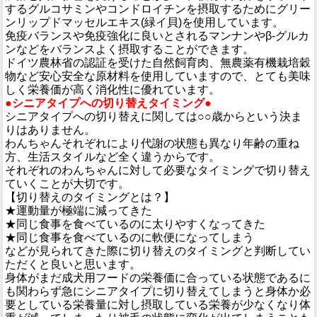
するグルコサミンやコンドロイチンを摂取するためにグリー
ンリップドマッセルエキス(緑イ貝)を使用しています。
免疫バランスや免疫強化に良いとされるマンナンやβ-グルカ
ンなどをバランスよく摂取することができます。
ドイツ農林省の認証を受けた自然飼育肉、無農薬有機栽培穀
物など安心安全な原材料を使用していますので、とても美味
しく栄養価が高く消化性に優れています。
●シニアタイプへの切り替えタイミング●
シニアタイプへの切り替えに関しては○○歳からという決ま
りはありません。
わんちゃんそれぞれにより代謝の状態も異なり年齢の重ね
方、生活スタイルなど全く違うからです。
それぞれのわんちゃんに対して必要なタイミングで切り替え
ていくことが大切です。
【切り替えのタイミングとは？】
★運動量が極端に減ってきた
★同じ食事を食べているのに太りやすくなってきた
★同じ食事を食べているのに軟便になってしまう
などが見られてきた際に切り替えのタイミングと判断してい
ただくと良いと思います。
身体がまだ成犬用フードの栄養価に合っている状態であるに
も関わらず急にシニアタイプに切り替えてしまうと身体か必
要としている栄養量に対し摂取している栄養が少なくなり体