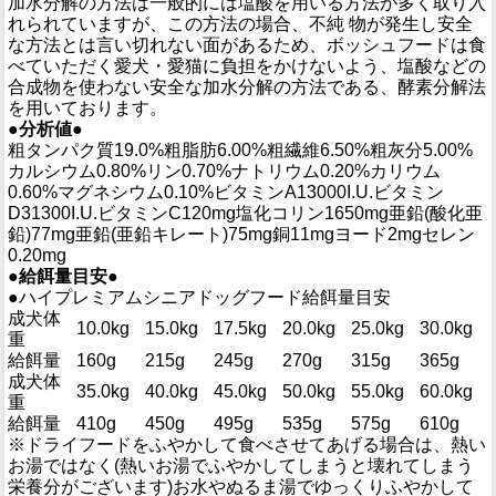
加水分解の方法は一般的には塩酸を用いる方法が多く取り入
れられていますが、この方法の場合、不純 物が発生し安全
な方法とは言い切れない面があるため、ボッシュフードは食
べていただく愛犬・愛猫に負担をかけないよう、塩酸などの
合成物を使わない安全な加水分解の方法である、酵素分解法
を用いております。
●分析値●
粗タンパク質19.0%粗脂肪6.00%粗繊維6.50%粗灰分5.00%
カルシウム0.80%リン0.70%ナトリウム0.20%カリウム
0.60%マグネシウム0.10%ビタミンA13000I.U.ビタミン
D31300I.U.ビタミンC120mg塩化コリン1650mg亜鉛(酸化亜
鉛)77mg亜鉛(亜鉛キレート)75mg銅11mgヨード2mgセレン
0.20mg
●給餌量目安●
●ハイプレミアムシニアドッグフード給餌量目安
成犬体
10.0kg
15.0kg
17.5kg
20.0kg
25.0kg
30.0kg
重
給餌量
160g
215g
245g
270g
315g
365g
成犬体
35.0kg
40.0kg
45.0kg
50.0kg
55.0kg
60.0kg
重
給餌量
410g
450g
495g
535g
575g
610g
※ドライフードをふやかして食べさせてあげる場合は、熱い
お湯ではなく(熱いお湯でふやかしてしまうと壊れてしまう
栄養分がございます)お水やぬるま湯でゆっくりふやかして