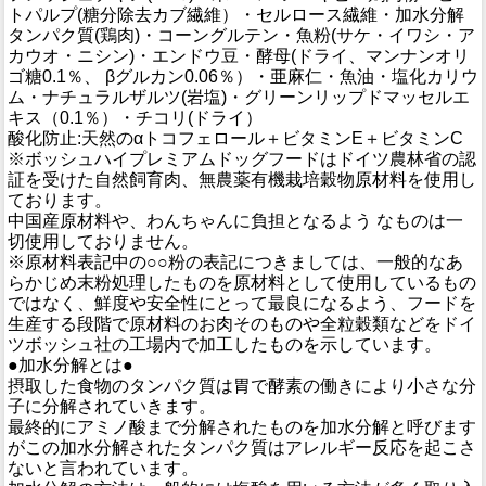
トパルプ(糖分除去カブ繊維）・セルロース繊維・加水分解
タンパク質(鶏肉)・コーングルテン・魚粉(サケ・イワシ・ア
カウオ・ニシン)・エンドウ豆・酵母(ドライ、マンナンオリ
ゴ糖0.1％、 βグルカン0.06％）・亜麻仁・魚油・塩化カリウ
ム・ナチュラルザルツ(岩塩)・グリーンリップドマッセルエ
キス（0.1％）・チコリ(ドライ）
酸化防止:天然のαトコフェロール＋ビタミンE＋ビタミンC
※ボッシュハイプレミアムドッグフードはドイツ農林省の認
証を受けた自然飼育肉、無農薬有機栽培穀物原材料を使用し
ております。
中国産原材料や、わんちゃんに負担となるよう なものは一
切使用しておりません。
※原材料表記中の○○粉の表記につきましては、一般的なあ
らかじめ末粉処理したものを原材料として使用しているもの
ではなく、鮮度や安全性にとって最良になるよう、フードを
生産する段階で原材料のお肉そのものや全粒穀類などをドイ
ツボッシュ社の工場内で加工したものを示しています。
●加水分解とは●
摂取した食物のタンパク質は胃で酵素の働きにより小さな分
子に分解されていきます。
最終的にアミノ酸まで分解されたものを加水分解と呼びます
がこの加水分解されたタンパク質はアレルギー反応を起こさ
ないと言われています。