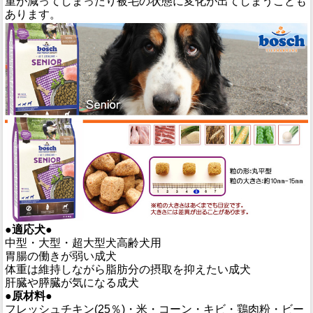
重が減ってしまったり被毛の状態に変化が出てしまうことも
あります。
●適応犬●
中型・大型・超大型犬高齢犬用
胃腸の働きが弱い成犬
体重は維持しながら脂肪分の摂取を抑えたい成犬
肝臓や膵臓が気になる成犬
●原材料●
フレッシュチキン(25％)・米・コーン・キビ・鶏肉粉・ビー