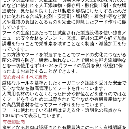
めなどに使われる人工添加物・保存料・酸化防止剤・食欲増
進成分、見た目を良くしたり製造を容易にしたりするためだ
けに使われる合成乳化剤・安定剤・増粘剤・着色料等など愛
犬や愛猫の負担となるものを完全に排除したフード作りに徹
しています。
フードの生産にあたっては滅菌された製造設備を使い独自メ
ニューの安全食材をブレンド、充填、密封の工程を経て加熱
調理を行うことで栄養素を壊すことなく制菌・滅菌加工を行
っています。
この方法でフードを製造することでフードの劣化につながる
菌の増殖を防ぎ、酸素に触れないことで酸化を抑え添加物な
どを一切使用せず18～24ヶ月フードの品質を良い状態に保
ったままお届けすることができます。
厳格なルールを基準としたオーガニック認証を受けた安全で
安心な食材を徹底管理してフードを作っています。
人間用食材のいらなくなった部分や部位などを使うのではな
くフードを作るために成育された安全な肉や有機農産物など
の高品質食材を使ってフード作りを行っています。
フードに使われている材料は見える化・透明化の観点から
100％すべて表示しています。
食材となるお肉は認証された有機農法にのっとり有機認証を