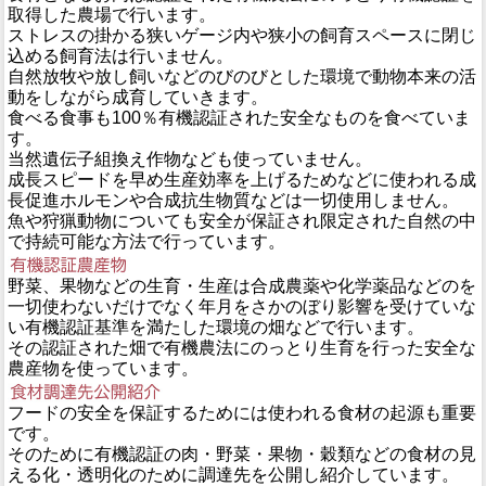
取得した農場で行います。
ストレスの掛かる狭いゲージ内や狭小の飼育スペースに閉じ
込める飼育法は行いません。
自然放牧や放し飼いなどのびのびとした環境で動物本来の活
動をしながら成育していきます。
食べる食事も100％有機認証された安全なものを食べていま
す。
当然遺伝子組換え作物なども使っていません。
成長スピードを早め生産効率を上げるためなどに使われる成
長促進ホルモンや合成抗生物質などは一切使用しません。
魚や狩猟動物についても安全が保証され限定された自然の中
で持続可能な方法で行っています。
野菜、果物などの生育・生産は合成農薬や化学薬品などのを
一切使わないだけでなく年月をさかのぼり影響を受けていな
い有機認証基準を満たした環境の畑などで行います。
その認証された畑で有機農法にのっとり生育を行った安全な
農産物を使っています。
フードの安全を保証するためには使われる食材の起源も重要
です。
そのために有機認証の肉・野菜・果物・穀類などの食材の見
える化・透明化のために調達先を公開し紹介しています。