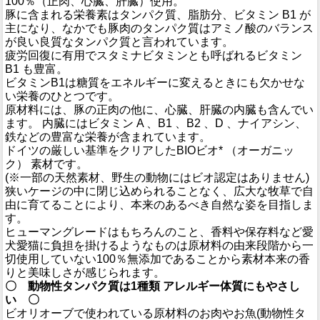
100％（正肉、心臓、肝臓）使用。
豚に含まれる栄養素はタンパク質、脂肪分、ビタミン B1 が
主になり、なかでも豚肉のタンパク質はアミノ酸のバランス
が良い良質なタンパク質と言われています。
疲労回復に有用でスタミナビタミンとも呼ばれるビタミン
B1 も豊富。
ビタミンB1は糖質をエネルギーに変えるときにも欠かせな
い栄養のひとつです。
原材料には、豚の正肉の他に、心臓、肝臓の内臓も含んでい
ます。 内臓にはビタミン A 、B1 、B2 、D 、ナイアシン、
鉄などの豊富な栄養が含まれています。
ドイツの厳しい基準をクリアしたBIOビオ* （オーガニッ
ク） 素材です。
(※一部の天然素材、野生の動物にはビオ認定はありません)
狭いケージの中に閉じ込められることなく、広大な牧草で自
由に育てることにより、本来のあるべき自然な姿を目指しま
す。
ヒューマングレードはもちろんのこと、香料や保存料など愛
犬愛猫に負担を掛けるようなものは原材料の由来段階から一
切使用していない100％無添加であることから素材本来の香
りと美味しさが感じられます。
〇 動物性タンパク質は1種類 アレルギー体質にもやさし
い 〇
ビオリオーブで使われている原材料のお肉やお魚(動物性タ