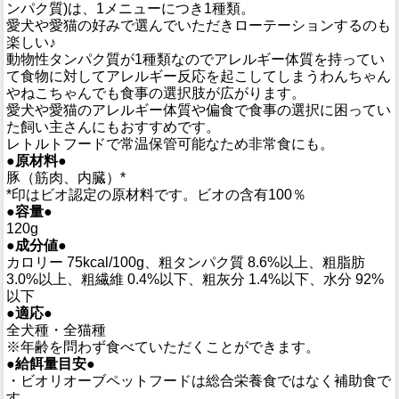
ンパク質)は、1メニューにつき1種類。
愛犬や愛猫の好みで選んでいただきローテーションするのも
楽しい♪
動物性タンパク質が1種類なのでアレルギー体質を持ってい
て食物に対してアレルギー反応を起こしてしまうわんちゃん
やねこちゃんでも食事の選択肢が広がります。
愛犬や愛猫のアレルギー体質や偏食で食事の選択に困ってい
た飼い主さんにもおすすめです。
レトルトフードで常温保管可能なため非常食にも。
●原材料●
豚（筋肉、内臓）*
*印はビオ認定の原材料です。ビオの含有100％
●容量●
120g
●成分値●
カロリー 75kcal/100g、粗タンパク質 8.6%以上、粗脂肪
3.0%以上、粗繊維 0.4%以下、粗灰分 1.4%以下、水分 92%
以下
●適応●
全犬種・全猫種
※年齢を問わず食べていただくことができます。
●給餌量目安●
・ビオリオーブペットフードは総合栄養食ではなく補助食で
す。