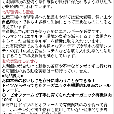
く職場環境の整備や条件確保が良好に保たれるよう取り組み
が継続的に行われています。
生産工場の地球環境への配慮もやがては愛犬愛猫、飼い主や
自然環境下で暮らす多様な生物にとって重要なものになると
考えています。
生産拠点では動力を使うためにエネルギーが必要です。
ヘルマンではエネルギー環境の負荷を減らせるよう太陽光を
中心とした自然エネルギーを積極に取り入れています。
また有限資源である水も様々なアイデアで冷却水の循環シス
テムの採用や温度管理システムなどを取り入れ効率的な活用
をすることで環境負荷を減らしています。
人間側の都合だけで動物の苦痛や不幸などを考えずに行われ
る可能性のある動物実験は一切行っていません。
●商品説明●
お肉本来のおいしさを存分に味わうことができる！
ドイツからやってきたオーガニック有機豚肉100％のレトル
トフード。
〇 ビオファームで丁寧に育てられたオーガニック有機豚肉
100％ 〇
原材料はドイツのビオファームで有機飼料のみを食べて育
ち、ホルモン剤や抗生物質も使用していない健康的な豚肉