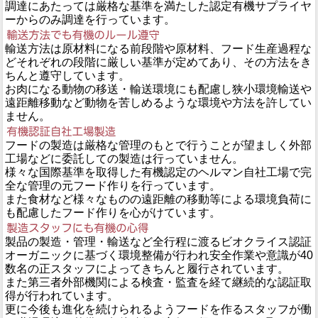
調達にあたっては厳格な基準を満たした認定有機サプライヤ
ーからのみ調達を行っています。
輸送方法は原材料になる前段階や原材料、フード生産過程な
どそれぞれの段階に厳しい基準が定めてあり、その方法をき
ちんと遵守しています。
お肉になる動物の移送・輸送環境にも配慮し狭小環境輸送や
遠距離移動など動物を苦しめるような環境や方法を許してい
ません。
フードの製造は厳格な管理のもとで行うことが望ましく外部
工場などに委託しての製造は行っていません。
様々な国際基準を取得した有機認定のヘルマン自社工場で完
全な管理の元フード作りを行っています。
また食材など様々なものの遠距離の移動等による環境負荷に
も配慮したフード作りを心がけています。
製品の製造・管理・輸送など全行程に渡るビオクライス認証
オーガニックに基づく環境整備が行われ安全作業や意識が40
数名の正スタッフによってきちんと履行されています。
また第三者外部機関による検査・監査を経て継続的な認証取
得が行われています。
更に今後も進化を続けられるようフードを作るスタッフが働