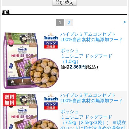
並び替え
肝臓
>
1
2
ハイプレミアムコンセプト
100%自然素材の無添加フード
ボッシュ
ミニシニア ドッグフード
（1.0kg）
価格
2,860円
(税込)
ハイプレミアムコンセプト
100%自然素材の無添加フード
ボッシュ
ミニシニア ドッグフード
（7.5kg［2.5kg×3袋］） ※現在
のロットは粒が大きめの場合が