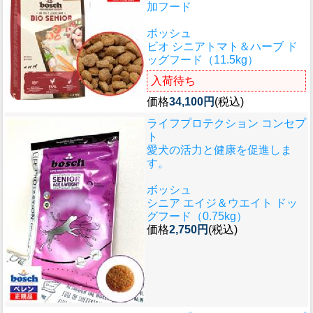
加フード
ボッシュ
ビオ シニアトマト＆ハーブ ド
ッグフード（11.5kg）
入荷待ち
価格
34,100円
(税込)
ライフプロテクション コンセプ
ト
愛犬の活力と健康を促進しま
す。
ボッシュ
シニア エイジ＆ウエイト ドッ
グフード（0.75kg）
価格
2,750円
(税込)