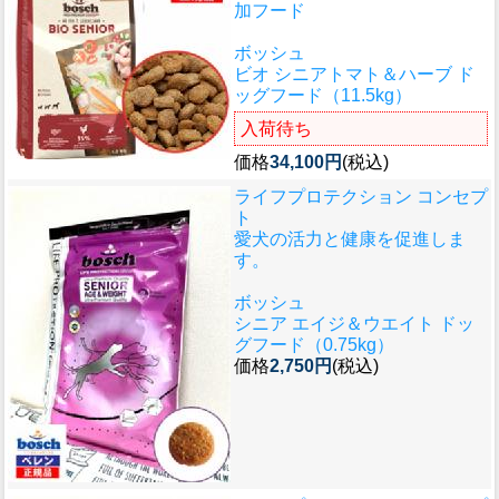
加フード
ボッシュ
ビオ シニアトマト＆ハーブ ド
ッグフード（11.5kg）
入荷待ち
価格
34,100円
(税込)
ライフプロテクション コンセプ
ト
愛犬の活力と健康を促進しま
す。
ボッシュ
シニア エイジ＆ウエイト ドッ
グフード（0.75kg）
価格
2,750円
(税込)