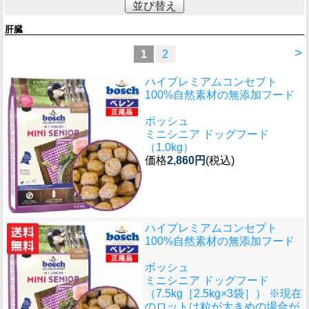
並び替え
肝臓
>
1
2
ハイプレミアムコンセプト
100%自然素材の無添加フード
ボッシュ
ミニシニア ドッグフード
（1.0kg）
価格
2,860円
(税込)
ハイプレミアムコンセプト
100%自然素材の無添加フード
ボッシュ
ミニシニア ドッグフード
（7.5kg［2.5kg×3袋］） ※現在
のロットは粒が大きめの場合が